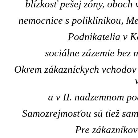
blí­zkosť pešej zóny, oboch
nemocnice s poliklinikou, M
Podnikatelia v K
sociálne zázemie bez m
Okrem zákazní­ckych vchodo
a v II. nadzemnom po
Samozrejmosťou sú tiež sam
Pre zákazní­kov a