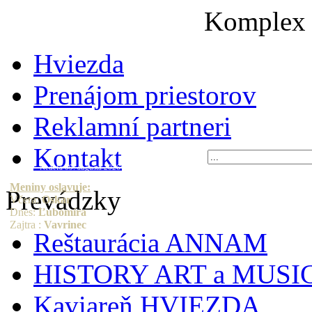
Komplex
Hviezda
Prenájom priestorov
Reklamní partneri
Kontakt
Nedeľa 09. augusta 2026
Meniny oslavuje:
Prevádzky
Včera:
Oskar
Dnes:
Ľubomíra
Zajtra :
Vavrinec
Reštaurácia ANNAM
HISTORY ART a MUSI
Kaviareň HVIEZDA