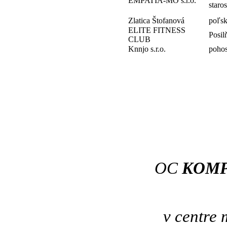
EMPATIA-MO s.r.o.
staros
Zlatica Štofanová
poľsk
ELITE FITNESS
Posil
CLUB
Knnjo s.r.o.
pohos
OC 
KOMP
v centre