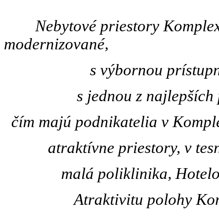
Nebytové priestory Komplexu 
modernizované,
s výbornou prí­stupnosťou
s jednou z najlepší­c
čí­m majú podnikatelia v Kompl
atraktí­vne priestory, v te
malá poliklinika, Hotel
Atraktivitu polohy Ko