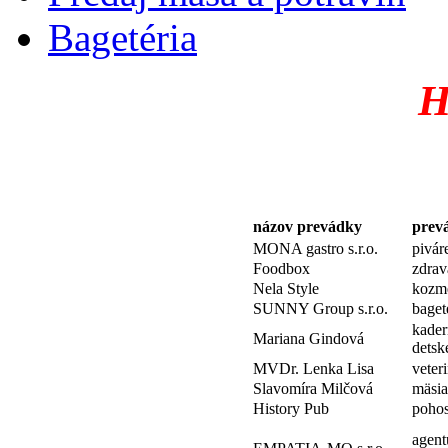
Bagetéria
H
názov prevádky
prev
MONA gastro s.r.o.
pivár
Foodbox
zdrav
Nela Style
kozme
SUNNY Group s.r.o.
baget
kader
Mariana Gindová
detsk
MVDr. Lenka Lisa
veter
Slavomíra Milčová
mäsia
History Pub
pohos
agent