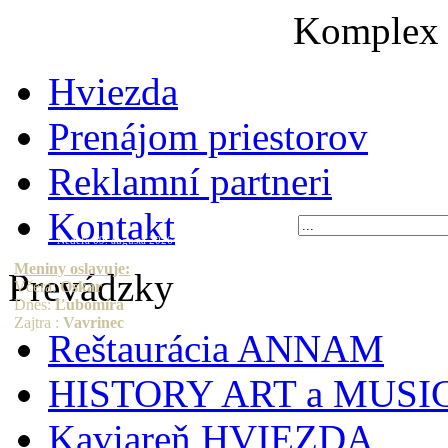
Komplex
Hviezda
Prenájom priestorov
Reklamní partneri
Kontakt
Nedeľa 09. augusta 2026
Meniny oslavuje:
Prevádzky
Včera:
Oskar
Dnes:
Ľubomíra
Zajtra :
Vavrinec
Reštaurácia ANNAM
HISTORY ART a MUSI
Kaviareň HVIEZDA