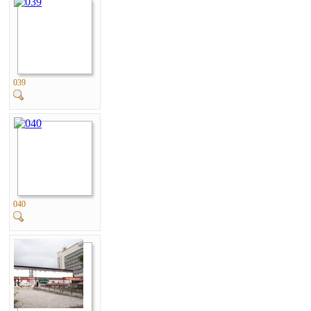
039
040