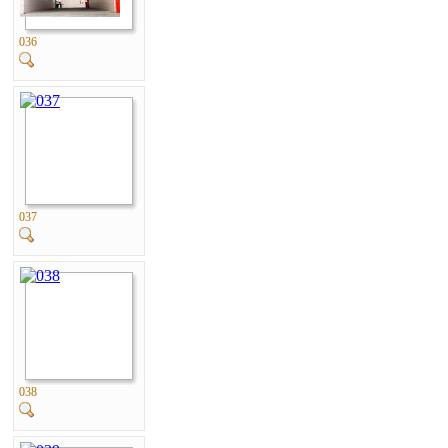
036
037
038