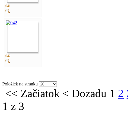
041
042
Položiek na stránku
<<
Začiatok
<
Dozadu
1
2
1 z 3