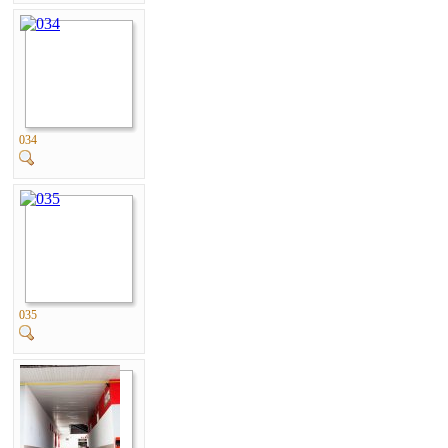
034
035