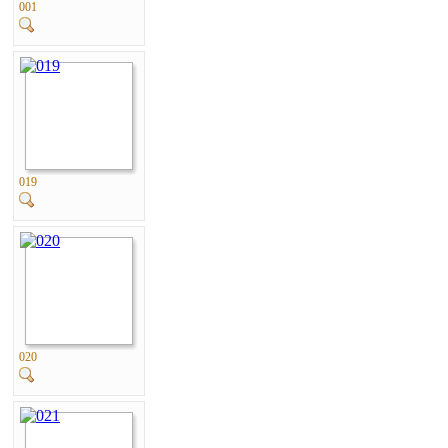
001
019
020